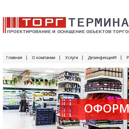
Главная
О компании
Услуги
Дезинфекция!!!
Р
ОФОРМ
ПРОИЗ