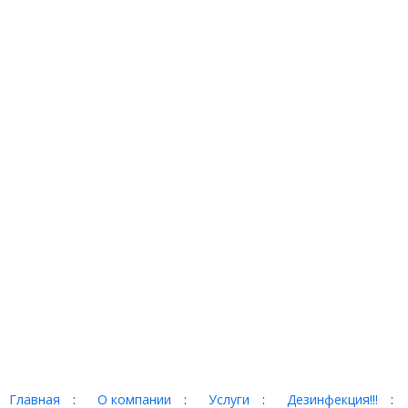
Главная
:
О компании
:
Услуги
:
Дезинфекция!!!
:
Портфолио
:
Контакты