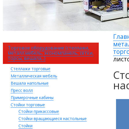
Глав
мета
Торговое оборудование (стеллажи,
торг
металл.мебель, экономпанель, сетки,
торсы, вешала,..)
лист
Стеллажи торговые
Ст
Металлическая мебель
на
Вешала напольные
Пресс волл
Примерочные кабины
Стойки торговые
Стойки прикассовые
Стойки вращающиеся настольные
Стойки