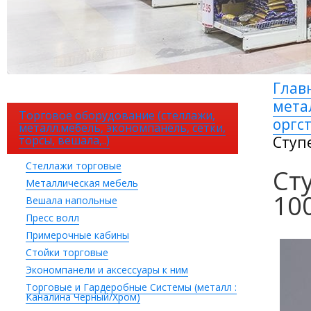
Глав
мета
Торговое оборудование (стеллажи,
оргс
металл.мебель, экономпанель, сетки,
торсы, вешала,..)
Ступ
Стеллажи торговые
Ст
Металлическая мебель
10
Вешала напольные
Пресс волл
Примерочные кабины
Стойки торговые
Экономпанели и аксессуары к ним
Торговые и Гардеробные Системы (металл :
Каналина Черный/Хром)