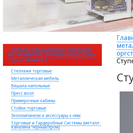
Глав
мета
Торговое оборудование (стеллажи,
оргс
металл.мебель, экономпанель, сетки,
торсы, вешала,..)
Ступ
Стеллажи торговые
Ст
Металлическая мебель
Вешала напольные
Пресс волл
Примерочные кабины
Стойки торговые
Экономпанели и аксессуары к ним
Торговые и Гардеробные Системы (металл :
Каналина Черный/Хром)