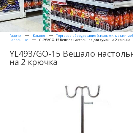
Главная
Каталог
Торговое оборудование (стеллажи, металл.мебе
напольные
YL493/GO-15 Вешало настольное для сумок на 2 крючка
YL493/GO-15 Вешало настоль
на 2 крючка