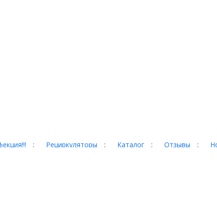
екция!!!
:
Рециркуляторы
:
Каталог
:
Отзывы
:
Н
гад, 35
 сайте, могут отличаться от