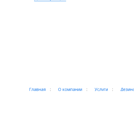
Главная
:
О компании
:
Услуги
:
Дезинф
Портфолио
:
Контакты
Торг-терминал © 2026
Адрес:
620017 г. Екатеринбург, ул. Фронтовых бри
Телефон:
+7 (343) 328-78-28, +7 (3435) 921-000,
E-Mail:
torg@921000.ru
Обращаем ваше внимание, что цены, указанные на