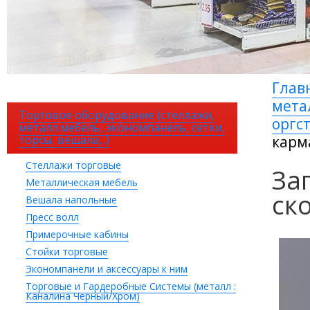
Глав
мета
Торговое оборудование (стеллажи,
оргс
металл.мебель, экономпанель, сетки,
торсы, вешала,..)
карм
Стеллажи торговые
За
Металлическая мебель
ск
Вешала напольные
Пресс волл
Примерочные кабины
Стойки торговые
Экономпанели и аксессуары к ним
Торговые и Гардеробные Системы (металл :
Каналина Черный/Хром)