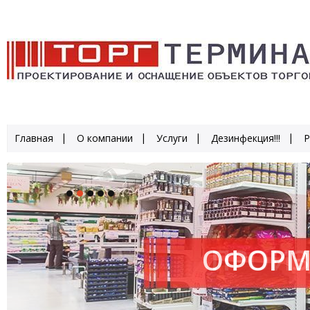
Главная
О компании
Услуги
Дезинфекция!!!
Р
ОФОРМ
ПРОИЗ