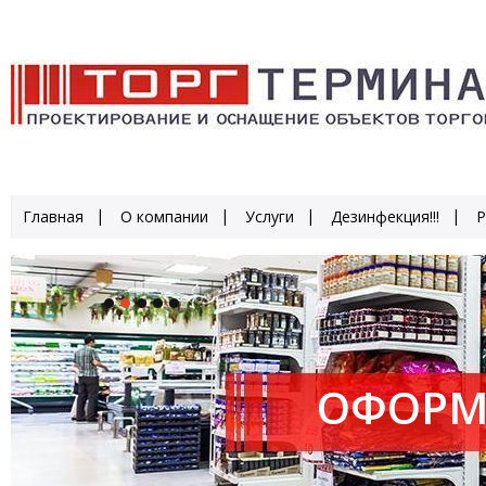
Главная
О компании
Услуги
Дезинфекция!!!
Р
ОФОРМ
ПРОИЗ