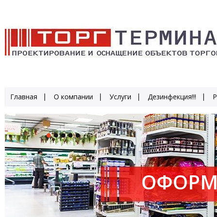
Главная
О компании
Услуги
Дезинфекция!!!
Р
ОФОРМ
ПРОИЗ