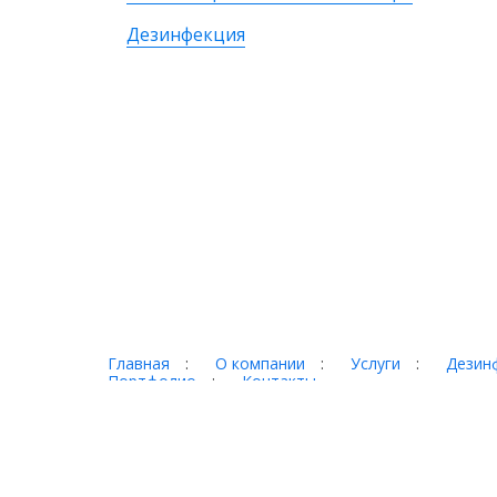
Дезинфекция
Главная
:
О компании
:
Услуги
:
Дезинф
Портфолио
:
Контакты
Торг-терминал © 2026
Адрес:
620017 г. Екатеринбург, ул. Фронтовых бри
Телефон:
+7 (343) 328-78-28, +7 (3435) 921-000,