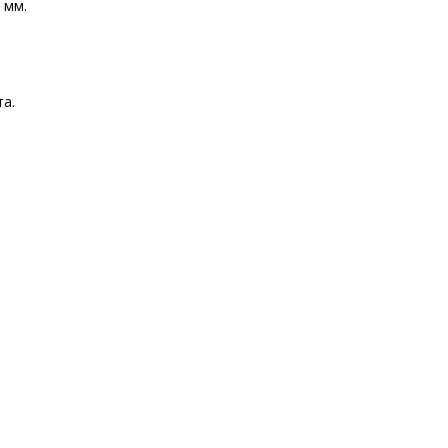
 мм.
а.