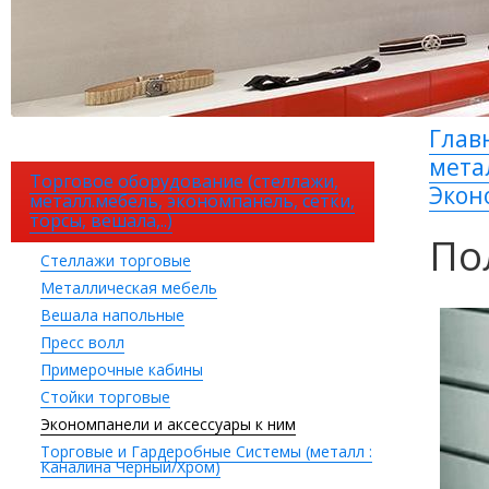
Глав
метал
Торговое оборудование (стеллажи,
Экон
металл.мебель, экономпанель, сетки,
торсы, вешала,..)
По
Стеллажи торговые
Металлическая мебель
Вешала напольные
Пресс волл
Примерочные кабины
Стойки торговые
Экономпанели и аксессуары к ним
Торговые и Гардеробные Системы (металл :
Каналина Черный/Хром)