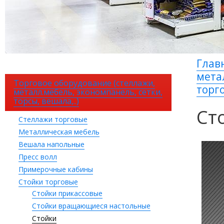
Глав
мета
Торговое оборудование (стеллажи,
торг
металл.мебель, экономпанель, сетки,
торсы, вешала,..)
Ст
Стеллажи торговые
Металлическая мебель
Вешала напольные
Пресс волл
Примерочные кабины
Стойки торговые
Стойки прикассовые
Стойки вращающиеся настольные
Стойки