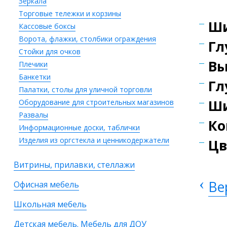
Зеркала
Торговые тележки и корзины
Ши
Кассовые боксы
Ворота, флажки, столбики ограждения
Гл
Стойки для очков
Вы
Плечики
Банкетки
Гл
Палатки, столы для уличной торговли
Ши
Оборудование для строительных магазинов
Развалы
Ко
Информационные доски, таблички
Изделия из оргстекла и ценникодержатели
Цв
Витрины, прилавки, стеллажи
‹
Ве
Офисная мебель
Школьная мебель
Детская мебель. Мебель для ДОУ