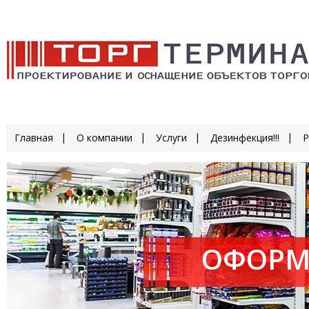
Главная
О компании
Услуги
Дезинфекция!!!
Р
ОФОРМ
ПРОИЗ