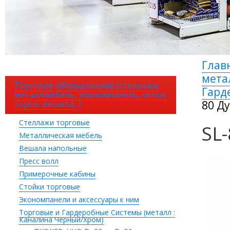
Глав
мета
Торговое оборудование (стеллажи,
Гард
металл.мебель, экономпанель, сетки,
торсы, вешала,..)
80 Д
Стеллажи торговые
SL
Металлическая мебель
Вешала напольные
Пресс волл
Примерочные кабины
Стойки торговые
Экономпанели и аксессуары к ним
Торговые и Гардеробные Системы (металл :
Каналина Черный/Хром)