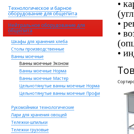
• к
Технологическое и барное
(уг
оборудование для общепита
• р
Нейтральное оборудование для
общепита
• в
(оп
Шкафы для хранения хлеба
Столы производственные
• и
Ванны моечные
Ванны моечные Эконом
То
Ванны моечные Норма
Ванны моечные Мастер
Сортиро
Цельнотянутые ванны моечные Норма
Цельнотянутые ванны моечные Профи
Рукомойники технологические
Лари для хранения овощей
Тележки-шпильки
Тележки грузовые