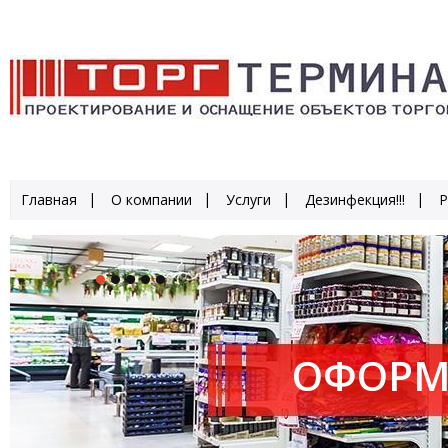
Главная
О компании
Услуги
Дезинфекция!!!
Р
ОФОРМ
ПРОИЗ