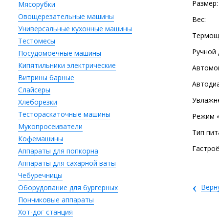
Размер:
Мясорубки
Овощерезательные машины
Вес:
Универсальные кухонные машины
Термощ
Тестомесы
Ручной 
Посудомоечные машины
Кипятильники электрические
Автомо
Витрины барные
Автодиа
Слайсеры
Увлажн
Хлеборезки
Тестораскаточные машины
Режим «
Мукопросеиватели
Тип пит
Кофемашины
Гастроё
Аппараты для попкорна
Аппараты для сахарной ваты
Чебуречницы
‹
Верн
Оборудование для бургерных
Пончиковые аппараты
Хот-дог станция