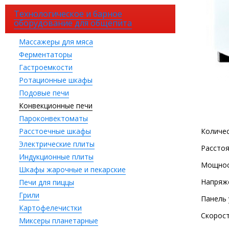
Технологическое и барное
оборудование для общепита
Массажеры для мяса
Ферментаторы
Гастроемкости
Ротационные шкафы
Подовые печи
Конвекционные печи
Пароконвектоматы
Расстоечные шкафы
Количес
Электрические плиты
Расстоя
Индукционные плиты
Мощнос
Шкафы жарочные и пекарские
Напряж
Печи для пиццы
Грили
Панель 
Картофелечистки
Скорост
Миксеры планетарные