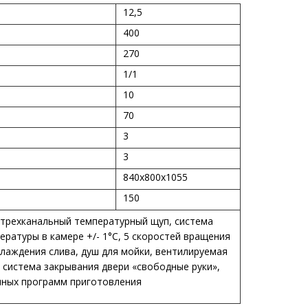
12,5
400
270
1/1
10
70
3
3
840х800х1055
150
, трехканальный температурный щуп, система
ературы в камере +/- 1°С, 5 скоростей вращения
хлаждения слива, душ для мойки, вентилируемая
 система закрывания двери «свободные руки»,
нных программ приготовления