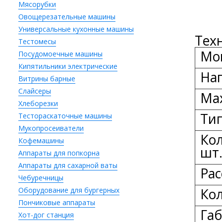
Мясорубки
Овощерезательные машины
Универсальные кухонные машины
Тех
Тестомесы
Мо
Посудомоечные машины
Кипятильники электрические
На
Витрины барные
Слайсеры
Max
Хлеборезки
Тип
Тестораскаточные машины
Мукопросеиватели
Кол
Кофемашины
шт
Аппараты для попкорна
Аппараты для сахарной ваты
Рас
Чебуречницы
Кол
Оборудование для бургерных
Пончиковые аппараты
Га
Хот-дог станция