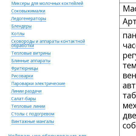
Миксеры для молочных коктейлей
Мас
Соковыжималки
Ледогенераторы
Ар
Блендеры
пан
Котлы
Сковороды и аппараты контактной
час
обработки
рег
Тепловые витрины
Блинные аппараты
тем
Фритюрницы
вен
Рисоварки
авт
Пароварки электрические
Линии раздачи
таб
Салат-бары
мех
Тепловые линии
две
Столы с подогревом
Винтажные мангалы
со