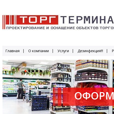
Главная
О компании
Услуги
Дезинфекция!!!
Р
ОФОРМ
ПРОИЗ