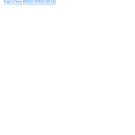
Картотека BISLEY BS5E(1653А)