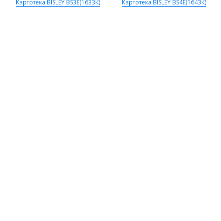
Картотека BISLEY BS3E(1633К)
Картотека BISLEY BS4E(1643К)