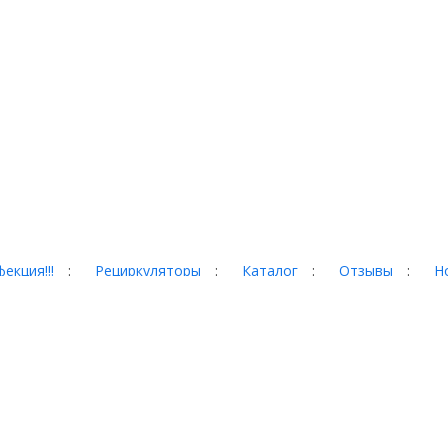
екция!!!
:
Рециркуляторы
:
Каталог
:
Отзывы
:
Н
гад, 35
 сайте, могут отличаться от
собой право менять