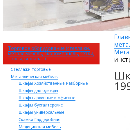
Глав
метал
Торговое оборудование (стеллажи,
Мета
металл.мебель, экономпанель, сетки,
торсы, вешала,..)
инст
Стеллажи торговые
Шк
Металлическая мебель
19
Шкафы Хозяйственные Разборные
Шкафы для одежды
Шкафы архивные и офисные
Шкафы бухгалтерские
Шкафы универсальные
Скамья Гардеробная
Медицинская мебель