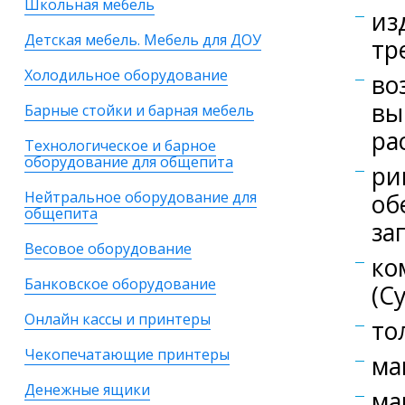
Школьная мебель
из
Детская мебель. Мебель для ДОУ
тр
Холодильное оборудование
во
вы
Барные стойки и барная мебель
ра
Технологическое и барное
оборудование для общепита
ри
Нейтральное оборудование для
об
общепита
за
Весовое оборудование
ко
Банковское оборудование
(C
Онлайн кассы и принтеры
то
Чекопечатающие принтеры
ма
Денежные ящики
ма