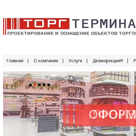
Главная
О компании
Услуги
Дезинфекция!!!
Р
ОФОРМ
ПРОИЗ