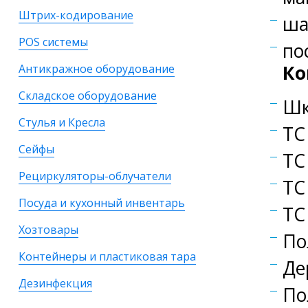
Штрих-кодирование
ша
POS системы
по
Ко
Антикражное оборудование
Складское оборудование
Шк
Стулья и Кресла
TC
Сейфы
TC
Рециркуляторы-облучатели
TC
Посуда и кухонный инвентарь
TC
Хозтовары
По
Контейнеры и пластиковая тара
Де
Дезинфекция
По