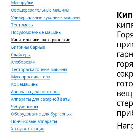
Мясорубки
Овощерезательные машины
Кип
Универсальные кухонные машины
кип
Тестомесы
Гор
Посудомоечные машины
Кипятильники электрические
при
Витрины барные
гар
Слайсеры
гор
Хлеборезки
Тестораскаточные машины
сок
Мукопросеиватели
гот
Кофемашины
вещ
Аппараты для попкорна
Аппараты для сахарной ваты
сте
Чебуречницы
при
Оборудование для бургерных
Пончиковые аппараты
Наг
Хот-дог станция