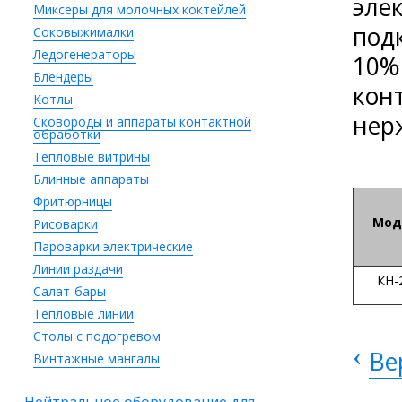
эле
Миксеры для молочных коктейлей
под
Соковыжималки
Ледогенераторы
10%
Блендеры
кон
Котлы
нер
Сковороды и аппараты контактной
обработки
Тепловые витрины
Блинные аппараты
Фритюрницы
Мод
Рисоварки
Пароварки электрические
Линии раздачи
КН-
Салат-бары
Тепловые линии
Столы с подогревом
‹
Ве
Винтажные мангалы