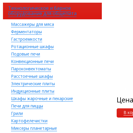
Технологическое и барное
оборудование для общепита
Массажеры для мяса
Ферментаторы
Гастроемкости
Ротационные шкафы
Подовые печи
Конвекционные печи
Пароконвектоматы
Расстоечные шкафы
Электрические плиты
Индукционные плиты
Цен
Шкафы жарочные и пекарские
Печи для пиццы
В ко
Грили
Картофелечистки
Миксеры планетарные