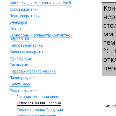
Миксеры для молочных коктейлей
Кон
Соковыжималки
нер
Ледогенераторы
Блендеры
сто
Котлы
мм.
Сковороды и аппараты контактной
обработки
тем
Тепловые витрины
°С.
Блинные аппараты
отк
Фритюрницы
Рисоварки
пер
Пароварки электрические
Линии раздачи
Салат-бары
Тепловые линии
Газовая тепловая линия
Тепловая линия Таверна
Модиф
Тепловая линия Традиция
Тепловая линия серии 700