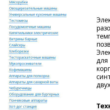
Мясорубки
Овощерезательные машины
Универсальные кухонные машины
Эле
Тестомесы
раз
Посудомоечные машины
Кипятильники электрические
тем
Витрины барные
поз
Слайсеры
Эле
Хлеборезки
Тестораскаточные машины
для
Мукопросеиватели
кор
Кофемашины
син
Аппараты для попкорна
Аппараты для сахарной ваты
дву
Чебуречницы
Оборудование для бургерных
Пончиковые аппараты
Тех
Хот-дог станция