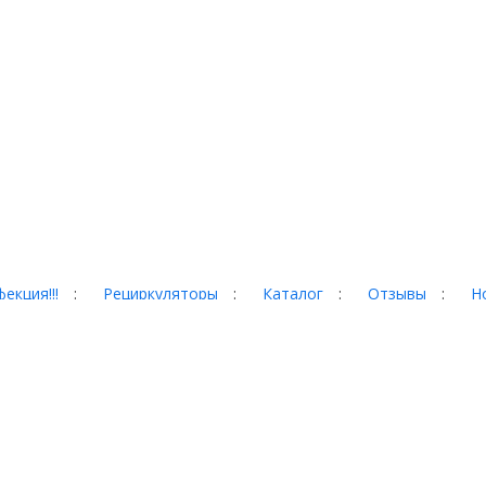
екция!!!
:
Рециркуляторы
:
Каталог
:
Отзывы
:
Н
гад, 35
 сайте, могут отличаться от
собой право менять