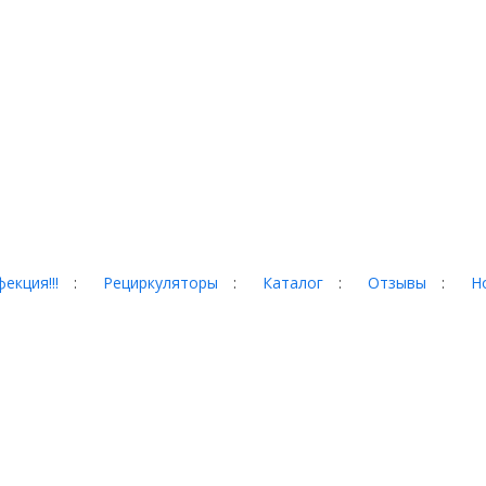
екция!!!
:
Рециркуляторы
:
Каталог
:
Отзывы
:
Н
гад, 35
 сайте, могут отличаться от
собой право менять
домления. Пожалуйста,