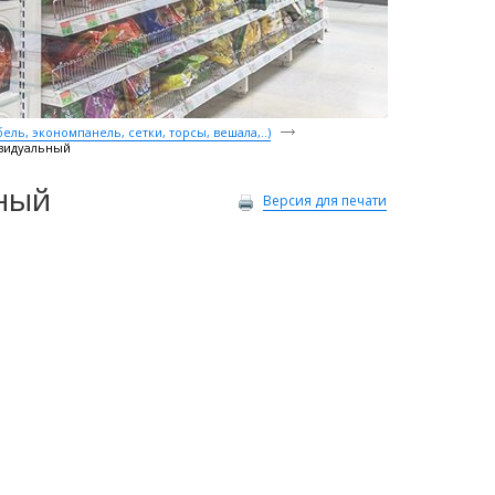
ль, экономпанель, сетки, торсы, вешала,..)
видуальный
ный
Версия для печати