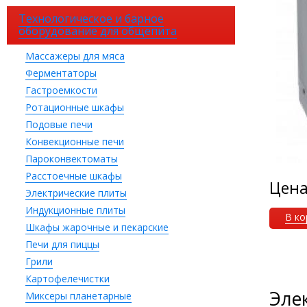
Технологическое и барное
оборудование для общепита
Массажеры для мяса
Ферментаторы
Гастроемкости
Ротационные шкафы
Подовые печи
Конвекционные печи
Пароконвектоматы
Расстоечные шкафы
Цен
Электрические плиты
Индукционные плиты
В ко
Шкафы жарочные и пекарские
Печи для пиццы
Грили
Картофелечистки
Эле
Миксеры планетарные