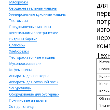
Мясорубки
для
Овощерезательные машины
пер
Универсальные кухонные машины
пот
Тестомесы
Посудомоечные машины
изго
Кипятильники электрические
нер
Витрины барные
ком
Слайсеры
Хлеборезки
Тех
Тестораскаточные машины
Номин
Мукопросеиватели
Номин
Кофемашины
Аппараты для попкорна
Колич
Аппараты для сахарной ваты
Колич
Чебуречницы
Колич
Оборудование для бургерных
Объем
Пончиковые аппараты
Темпер
Хот-дог станция