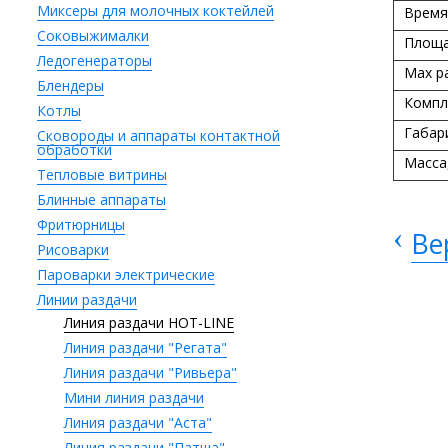
Миксеры для молочных коктейлей
Время
Соковыжималки
Площа
Ледогенераторы
Max ра
Блендеры
Компл
Котлы
Габар
Сковороды и аппараты контактной
обработки
Масса,
Тепловые витрины
Блинные аппараты
Фритюрницы
‹
Ве
Рисоварки
Пароварки электрические
Линии раздачи
Линия раздачи HOT-LINE
Линия раздачи "Регата"
Линия раздачи "Ривьера"
Мини линия раздачи
Линия раздачи "Аста"
Линия раздачи "Патша"