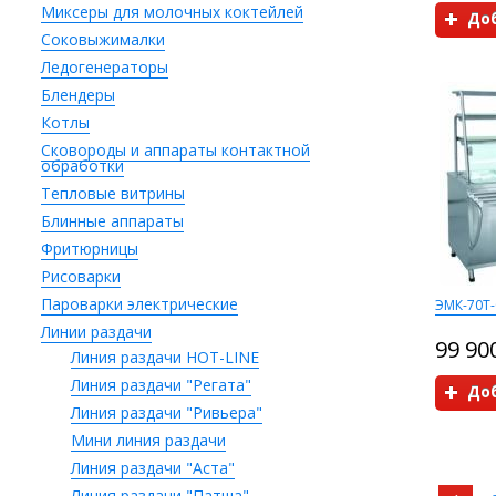
Миксеры для молочных коктейлей
Доб
Соковыжималки
Ледогенераторы
Блендеры
Котлы
Сковороды и аппараты контактной
обработки
Тепловые витрины
Блинные аппараты
Фритюрницы
Рисоварки
Пароварки электрические
ЭМК-70Т-
Линии раздачи
99 90
Линия раздачи HOT-LINE
Линия раздачи "Регата"
Доб
Линия раздачи "Ривьера"
Мини линия раздачи
Линия раздачи "Аста"
Линия раздачи "Патша"