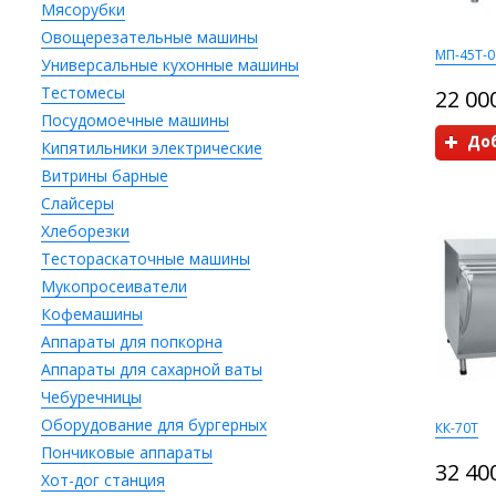
Мясорубки
Овощерезательные машины
МП-45Т-0
Универсальные кухонные машины
Тестомесы
22 00
Посудомоечные машины
Доб
Кипятильники электрические
Витрины барные
Слайсеры
Хлеборезки
Тестораскаточные машины
Мукопросеиватели
Кофемашины
Аппараты для попкорна
Аппараты для сахарной ваты
Чебуречницы
Оборудование для бургерных
КК-70Т
Пончиковые аппараты
32 40
Хот-дог станция