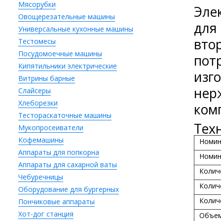
Мясорубки
Эле
Овощерезательные машины
для
Универсальные кухонные машины
вто
Тестомесы
Посудомоечные машины
пот
Кипятильники электрические
изго
Витрины барные
нер
Слайсеры
Хлеборезки
ком
Тестораскаточные машины
Тех
Мукопросеиватели
Кофемашины
Номин
Аппараты для попкорна
Номин
Аппараты для сахарной ваты
Колич
Чебуречницы
Колич
Оборудование для бургерных
Колич
Пончиковые аппараты
Хот-дог станция
Объем