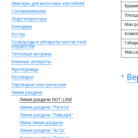
Миксеры для молочных коктейлей
Время
Соковыжималки
Площа
Ледогенераторы
Max ра
Блендеры
Компл
Котлы
Сковороды и аппараты контактной
Габар
обработки
Масса,
Тепловые витрины
Блинные аппараты
Фритюрницы
‹
Ве
Рисоварки
Пароварки электрические
Линии раздачи
Линия раздачи HOT-LINE
Линия раздачи "Регата"
Линия раздачи "Ривьера"
Мини линия раздачи
Линия раздачи "Аста"
Линия раздачи "Патша"