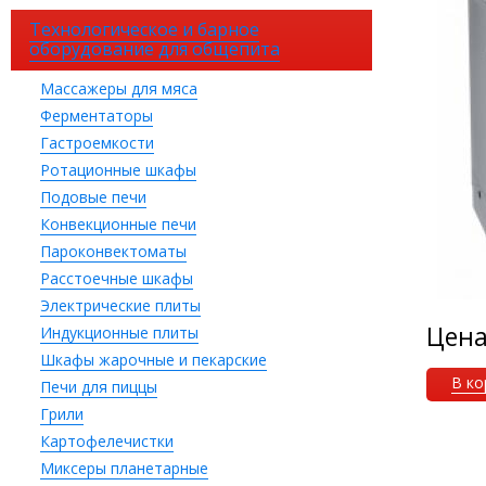
Технологическое и барное
оборудование для общепита
Массажеры для мяса
Ферментаторы
Гастроемкости
Ротационные шкафы
Подовые печи
Конвекционные печи
Пароконвектоматы
Расстоечные шкафы
Электрические плиты
Цен
Индукционные плиты
Шкафы жарочные и пекарские
В ко
Печи для пиццы
Грили
Картофелечистки
Миксеры планетарные