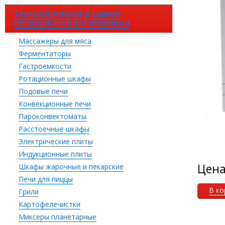
Технологическое и барное
оборудование для общепита
Массажеры для мяса
Ферментаторы
Гастроемкости
Ротационные шкафы
Подовые печи
Конвекционные печи
Пароконвектоматы
Расстоечные шкафы
Электрические плиты
Индукционные плиты
Цен
Шкафы жарочные и пекарские
Печи для пиццы
В ко
Грили
Картофелечистки
Миксеры планетарные