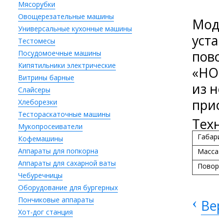
Мясорубки
Овощерезательные машины
Мод
Универсальные кухонные машины
уст
Тестомесы
пов
Посудомоечные машины
Кипятильники электрические
«HO
Витрины барные
из 
Слайсеры
при
Хлеборезки
Тестораскаточные машины
Тех
Мукопросеиватели
Габар
Кофемашины
Аппараты для попкорна
Масса 
Аппараты для сахарной ваты
Повор
Чебуречницы
Оборудование для бургерных
‹
Пончиковые аппараты
Ве
Хот-дог станция