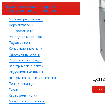
Технологическое и барное
оборудование для общепита
Массажеры для мяса
Ферментаторы
Гастроемкости
Ротационные шкафы
Подовые печи
Конвекционные печи
Пароконвектоматы
Расстоечные шкафы
Электрические плиты
Индукционные плиты
Цен
Шкафы жарочные и пекарские
Печи для пиццы
В ко
Грили
Картофелечистки
Миксеры планетарные