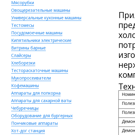
Мясорубки
Овощерезательные машины
При
Универсальные кухонные машины
пре
Тестомесы
хол
Посудомоечные машины
Кипятильники электрические
пот
Витрины барные
изго
Слайсеры
нер
Хлеборезки
Тестораскаточные машины
ком
Мукопросеиватели
Тех
Кофемашины
Аппараты для попкорна
Номин
Аппараты для сахарной ваты
Полез
Чебуречницы
Полез
Оборудование для бургерных
Демон
Пончиковые аппараты
Демон
Хот-дог станция