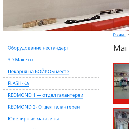
Главная
Маг
Оборудование нестандарт
3D Макеты
Пекарня на БОЙКОм месте
FLASH-Ka
REDMOND 1 — отдел галантереи
REDMOND 2- Отдел галантереи
Ювелирные магазины