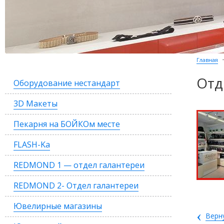
Главная
Отд
Оборудование нестандарт
3D Макеты
Пекарня на БОЙКОм месте
FLASH-Ka
REDMOND 1 — отдел галантереи
REDMOND 2- Отдел галантереи
Ювелирные магазины
‹
Верн