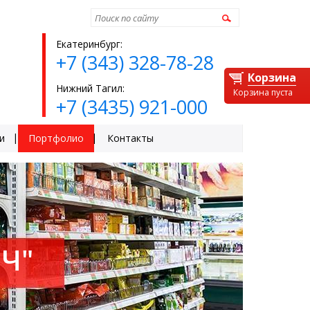
Найти
Екатеринбург:
+7 (343) 328-78-28
Корзина
Нижний Тагил:
Корзина пуста
+7 (3435) 921-000
и
Портфолио
Контакты
Ч"
ЕЙ