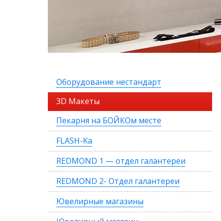
Оборудование нестандарт
3D Макеты
Пекарня на БОЙКОм месте
FLASH-Ka
REDMOND 1 — отдел галантереи
REDMOND 2- Отдел галантереи
Ювелирные магазины